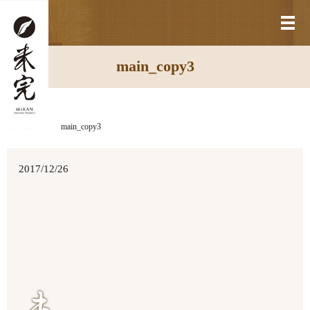
メ
main_copy3
HOME
main_copy3
2017/12/26