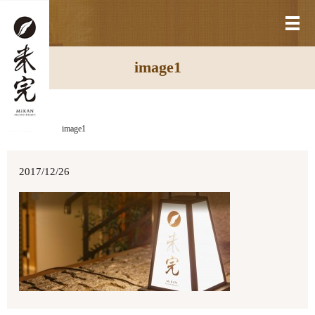
メ
image1
HOME
image1
2017/12/26