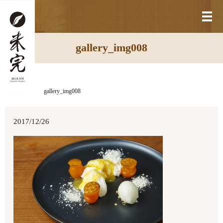
メ
gallery_img008
HOME
gallery_img008
2017/12/26